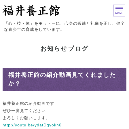
福井養正館｜心身の鍛練と礼儀
「心・技・体」をモットーに、心身の鍛練と礼儀を正し、健全
な青少年の育成をしています。
ホーム
お知らせブログ
入門案内
試合結果
福井養正館の紹介動画見てくれました
道場概要
か？
お問い合わせ
福井養正館の紹介動画です
ぜひ一度見てください
よろしくお願いします。
http://youtu.be/ydatDgyokn0