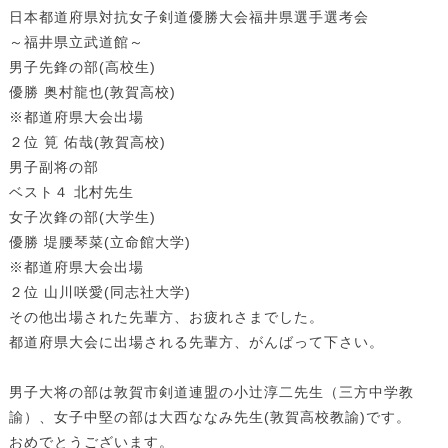
日本都道府県対抗女子剣道優勝大会福井県選手選考会
～福井県立武道館～
男子先鋒の部(高校生)
優勝 奥村龍也(敦賀高校)
※都道府県大会出場
２位 筧 佑哉(敦賀高校)
男子副将の部
ベスト４ 北村先生
女子次鋒の部(大学生)
優勝 堤腰琴菜(立命館大学)
※都道府県大会出場
２位 山川咲愛(同志社大学)
その他出場された先輩方、お疲れさまでした。
都道府県大会に出場される先輩方、がんばって下さい。
男子大将の部は敦賀市剣道連盟の小辻淳二先生（三方中学教
諭）、女子中堅の部は大西ななみ先生(敦賀高校教諭)です。
おめでとうございます。