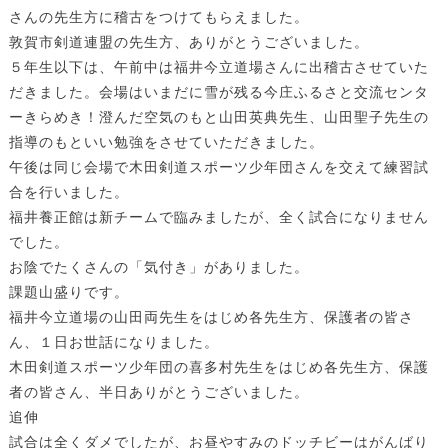
さんの先生方に稽古をつけてもらえました。
敦賀市剣道連盟の先生方、ありがとうございました。
５年生以下は、午前中は福井今立道場さんに出稽古させていた
だきました。会場はいまだに雪が残る今庄ふるさと交流センタ
ーきらめき！澄んだ空気のもと山田英典先生、山田聖子先生の
指導のもといい勉強をさせていただきました。
午後は同じ会場で木田剣道スポーツ少年団さんを交えて練習試
合を行いました。
福井養正館は新チームで臨みましたが、全く試合になりません
でした。
お陰でたくさんの「気付き」がありました。
課題山盛りです。
福井今立道場の山田両先生をはじめ各先生方、保護者の皆さ
ん、１日お世話になりました。
木田剣道スポーツ少年団の喜多村先生をはじめ各先生方、保護
者の皆さん、半日ありがとうございました。
追伸
試合は全くダメでしたが、お昼やすみのドッチビーはがんばり