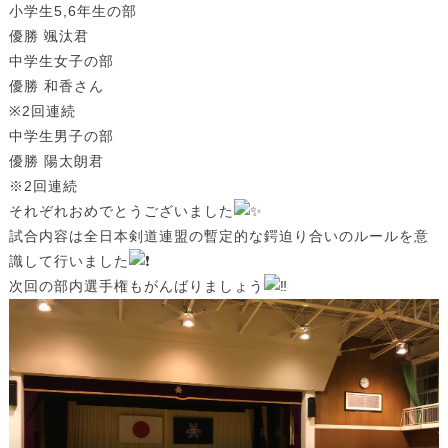
小学生5,6年生の部
優勝 颯汰君
中学生女子の部
優勝 和香さん
※2回連続
中学生男子の部
優勝 陽太朗君
※2回連続
それぞれおめでとうございました
試合内容は全日本剣道連盟の暫定的な鍔迫り合いのルールを意
識して行いました
次回の部内選手権もがんばりましょう