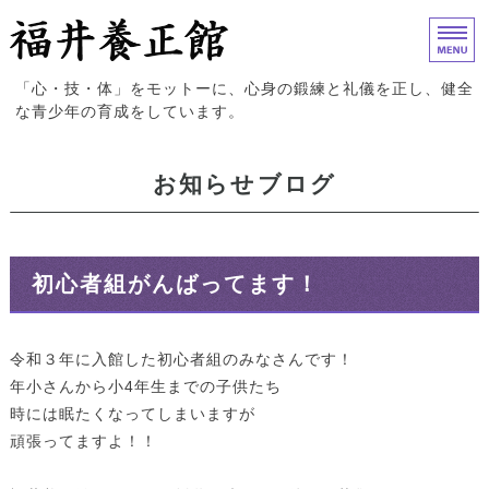
福井養正館｜心身の鍛練と礼儀
「心・技・体」をモットーに、心身の鍛練と礼儀を正し、健全
な青少年の育成をしています。
ホーム
お知らせブログ
入門案内
試合結果
初心者組がんばってます！
道場概要
お問い合わせ
令和３年に入館した初心者組のみなさんです！
年小さんから小4年生までの子供たち
時には眠たくなってしまいますが
頑張ってますよ！！