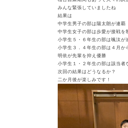
みんな緊張していましたね
結果は
中学生男子の部は陽太朗が連覇
中学生女子の部は歩愛が接戦を
小学生５・６年生の部は颯汰が
小学生３．４年生の部は４月か
明依が先輩を抑え優勝
小学生１・２年生の部は該当者
次回の結果はどうなるか？
二か月後が楽しみです！