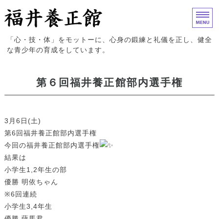
福井養正館｜心身の鍛練と礼儀
「心・技・体」をモットーに、心身の鍛練と礼儀を正し、健全
な青少年の育成をしています。
ホーム
第６回福井養正館部内選手権
入門案内
試合結果
3月6日(土)
第6回福井養正館部内選手権
道場概要
今回の福井養正館部内選手権
結果は
お問い合わせ
小学生1,2年生の部
優勝 明依ちゃん
※6回連続
小学生3,4年生
優勝 薩馬君