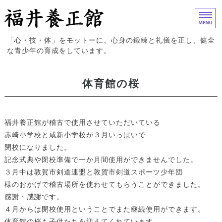
福井養正館｜心身の鍛練と礼儀
「心・技・体」をモットーに、心身の鍛練と礼儀を正し、健全
な青少年の育成をしています。
ホーム
体育館の桜
入門案内
試合結果
福井養正館が稽古で使用させていただいている
赤崎小学校と咸新小学校が３月いっぱいで
道場概要
閉校になりました。
記念式典や閉校準備で一か月間使用ができませんでした。
お問い合わせ
３月中は敦賀市剣道連盟と敦賀市剣道スポーツ少年団
様のおかげで稽古場所を使わせてもらうことができました。
感謝・感謝です。
４月からは閉校使用ということでまた継続使用ができます。
体育館の桜も子供たちを迎えてくれています。