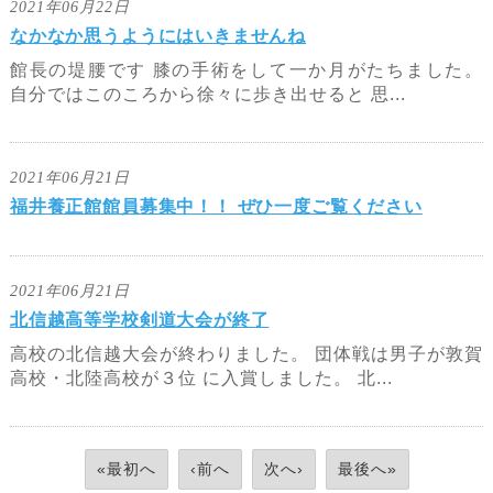
2021年06月22日
なかなか思うようにはいきませんね
館長の堤腰です 膝の手術をして一か月がたちました。
自分ではこのころから徐々に歩き出せると 思...
2021年06月21日
福井養正館館員募集中！！ ぜひ一度ご覧ください
2021年06月21日
北信越高等学校剣道大会が終了
高校の北信越大会が終わりました。 団体戦は男子が敦賀
高校・北陸高校が３位 に入賞しました。 北...
«最初へ
‹前へ
次へ›
最後へ»