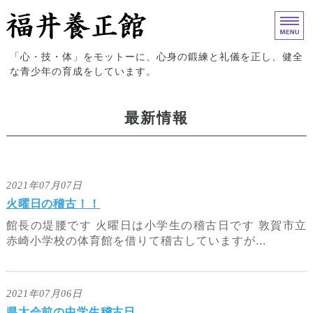
福井養正館｜心身の鍛練と礼儀
「心・技・体」をモットーに、心身の鍛練と礼儀を正し、健全
な青少年の育成をしています。
ホーム
最新情報
入門案内
試合結果
2021年07月07日
道場概要
火曜日の稽古！！
館長の堤腰です 火曜日は小学生の稽古日です 敦賀市立
お問い合わせ
赤崎小学校の体育館を借りて稽古していますが...
2021年07月06日
県大会前の中学生稽古日