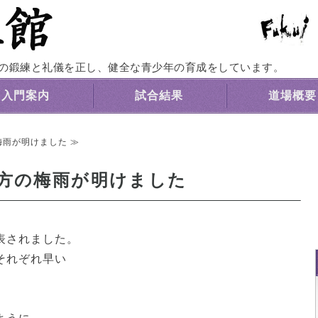
福井養正館｜心身の鍛練と礼儀を正す剣道道
の鍛練と礼儀を正し、健全な青少年の育成をしています。
入門案内
試合結果
道場概要
梅雨が明けました ≫
方の梅雨が明けました
表されました。
それぞれ早い