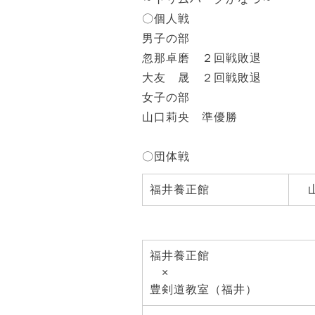
〇個人戦
男子の部
忽那卓磨 ２回戦敗退
大友 晟 ２回戦敗退
女子の部
山口莉央 準優勝
〇団体戦
福井養正館
山
福井養正館
×
豊剣道教室（福井）