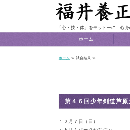
「心・技・体」をモットーに、心身
ホーム
ホーム
≫ 試合結果 ≫
第４６回少年剣道芦原
１２月７日（日）
～トリムパークかなづ～