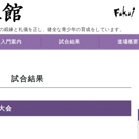
福井養正館｜心身の鍛練と礼儀を正す剣道道
の鍛練と礼儀を正し、健全な青少年の育成をしています。
入門案内
試合結果
道場概要
試合結果
大会