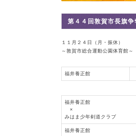
第４４回敦賀市長旗争
１１月２４日（月・振休）
～敦賀市総合運動公園体育館～
福井養正館
福井養正館
×
みはま少年剣道クラブ
福井養正館