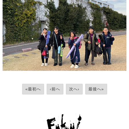
«最初へ
‹前へ
次へ›
最後へ»