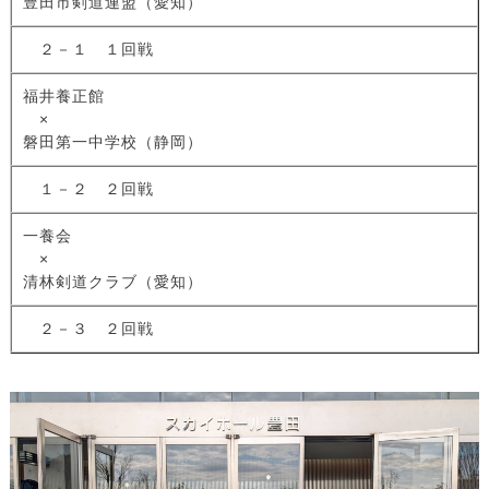
豊田市剣道連盟（愛知）
２－１ １回戦
福井養正館
×
磐田第一中学校（静岡）
１－２ ２回戦
一養会
×
清林剣道クラブ（愛知）
２－３ ２回戦