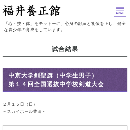
福井養正館｜心身の鍛練と礼儀
「心・技・体」をモットーに、心身の鍛練と礼儀を正し、健全
な青少年の育成をしています。
ホーム
試合結果
入門案内
試合結果
中京大学剣聖旗（中学生男子）
道場概要
第１４回全国選抜中学校剣道大会
お問い合わせ
２月１５日（日）
～スカイホール豊田～