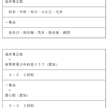
福井養正館
杉本・中村・寺川・小久江・元井
一養会
長谷川・熊谷颯・荒木・熊谷薩・縄間
福井養正館
×
南警察署少年剣道クラブ（愛知）
４－０ ２回戦
一養会
×
愛心館（愛知）
０－３ ２回戦