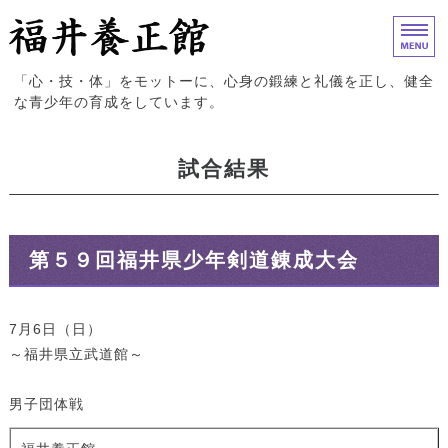
福井養正館｜心身の鍛練と礼儀
「心・技・体」をモットーに、心身の鍛練と礼儀を正し、健全
な青少年の育成をしています。
ホーム
試合結果
入門案内
試合結果
第５９回福井県少年剣道錬成大会
道場概要
お問い合わせ
7月6日（日）
～福井県立武道館～
男子団体戦