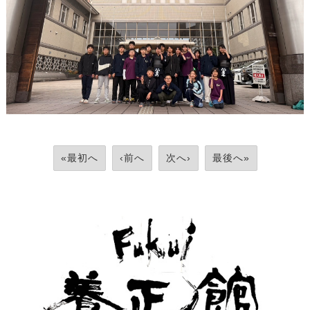
«最初へ
‹前へ
次へ›
最後へ»