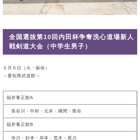
全国選抜第10回内田杯争奪洗心道場新人
戦剣道大会（中学生男子）
５月６日（火・振休）
～愛知県武道館～
福井養正館A
長谷川・中村・元井・縄間・熊谷
福井養正館B
寺川・杉本・岸本・荒木・尾川