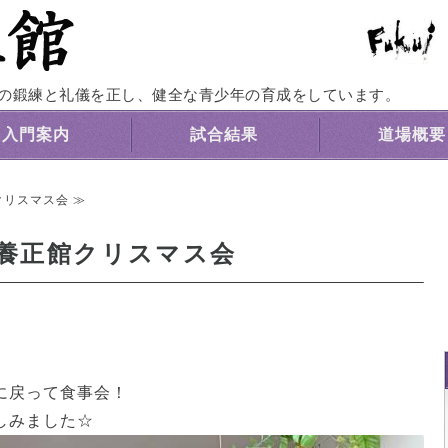
福井養正館｜心身の鍛練と礼儀を正す剣道道
の鍛練と礼儀を正し、健全な青少年の育成をしています。
入門案内
試合結果
道場概要
クリスマス会 ≫
養正館クリスマス会
に戻って食事会！
しみました☆