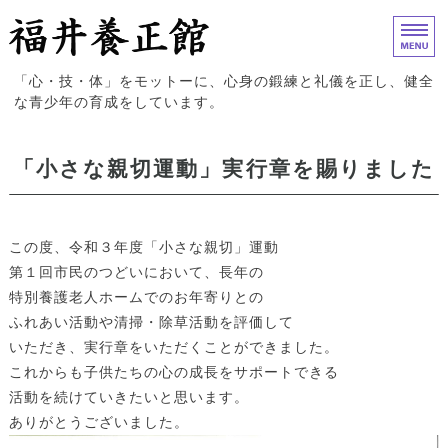
福井養正館｜心身の鍛練と礼儀
「心・技・体」をモットーに、心身の鍛練と礼儀を正し、健全
な青少年の育成をしています。
ホーム
「小さな親切運動」実行章を賜りました
入門案内
試合結果
この度、令和３年度「小さな親切」運動
第１回市民のつどいにおいて、長年の
道場概要
特別養護老人ホームでのお年寄りとの
ふれあい活動や清掃・除草活動を評価して
お問い合わせ
いただき、実行章をいただくことができました。
これからも子供たちの心の成長をサポートできる
活動を続けていきたいと思います。
ありがとうございました。