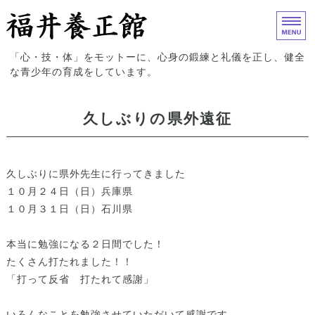
福井養正館｜心身の鍛練と礼儀
「心・技・体」をモットーに、心身の鍛練と礼儀を正し、健全
な青少年の育成をしています。
ホーム
久しぶりの県外遠征
入門案内
試合結果
久しぶりに県外先生に行ってきました
１０月２４日（日）兵庫県
道場概要
１０月３１日（日）石川県
お問い合わせ
本当に勉強になる２日間でした！
たくさん打たれました！！
「打って反省 打たれて感謝」
いろんなことを勉強させていただいて感謝です