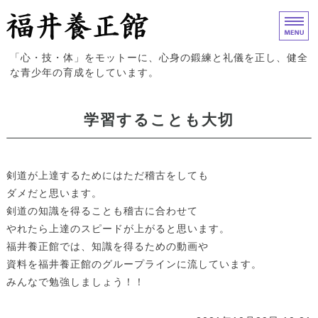
福井養正館｜心身の鍛練と礼儀
「心・技・体」をモットーに、心身の鍛練と礼儀を正し、健全
な青少年の育成をしています。
ホーム
学習することも大切
入門案内
試合結果
剣道が上達するためにはただ稽古をしても
ダメだと思います。
道場概要
剣道の知識を得ることも稽古に合わせて
やれたら上達のスピードが上がると思います。
お問い合わせ
福井養正館では、知識を得るための動画や
資料を福井養正館のグループラインに流しています。
みんなで勉強しましょう！！